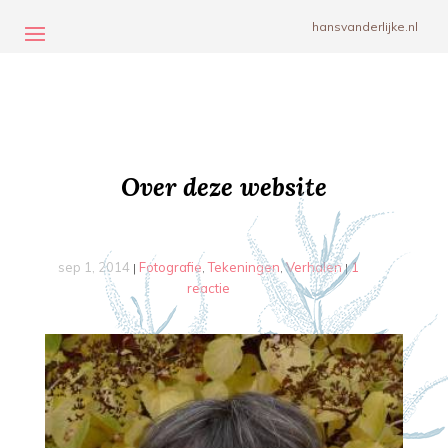
hansvanderlijke.nl
Over deze website
sep 1, 2014
Fotografie
Tekeningen
Verhalen
1
|
,
,
|
reactie