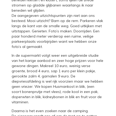
stromen op gladde glijbanen waarlangs ik naar
beneden wil glijden.
De aangegeven uitzichtspunten zijn niet aan ons
besteed. Mooi uitzicht? Bam op de rem. Parkeren vlak
langs de kant van de smalle weg. Goed uitkijken met
uitstappen. Genieten. Foto’s maken. Doorrijden. Een
paar honderd meter verderop een ruime, veilige
parkeerplaats voorbijrijden want we hebben onze
foto’s al gemaakt.
In de supermarkt volgt weer een uitgebreide studie
van het karige aanbod en zeer hoge prijzen voor hele
gewone dingen. Makreel 10 euro, weinig verse
groente, brood 4 euro, sap 1 euro per klein pakje,
gerookte zalm 4, garnalen 9 euro. De
diepvriesafdeling is wel rijk voorzien maar we hebben
geen vriezer. We kopen Husmankost in blik, (een
soort bonenprutje met vlees), rode kool in een pak,
doperwten in blik, kidneybonen in blik en fruit voor de
vitaminen.
Daarna is het even zoeken naar de camping.
De eigenaar raadt ons af om de tent op te zetten.