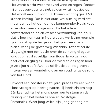
Het wordt slecht weer met veel wind en regen. Omdat
hij er betrouwbaar uit ziet, volgen wij zijn advies op.
Het wordt een hut voor 300 kronen want hij geeft 50
kronen korting. Dat is niet duur, wel slim, hij verdient
meer aan de hut dan aan de kampeerplek.Het is koud
en er staat een stevige wind. De hut is leuk,
comfortabel en de elektrische verwarming kan op 8,
dat is heel normaal in Noorwegen. Het kleine raampje
geeft zicht op de bergen en het fjord, een rustig
plekje, ver bij de grote weg vandaan. Tot het eerste
vliegtuigje met een bocht over de camping vliegt en
landt op het vliegveld(je) van Bodø. Er volgen nog
heel veel vliegtuigjes. Door de wind en de regen hoor
je ze bijna niet. ’s Avonds schijnt de zon nog even en
maken we een wandeling over een pad langs de rand
van het Fjord.
Er vaart een coaster in het Fjord, precies zo een waar
Hans vroeger op heeft gevaren. Hij heeft zin om nog
één keer achter het manshoge roer te staan en de
deining van het water te voelen. Nostalgie.
Romantiek. Weer jong willen zijn. Jong genoeg om