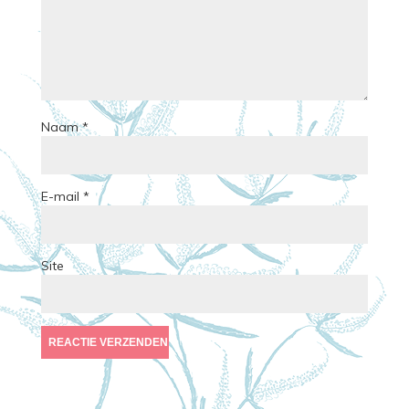
Naam
*
E-mail
*
Site