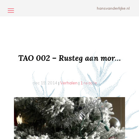
hansvanderlijke.nl
TAO 002 – Rusteg aan mor…
dec 19, 2014
Verhalen
1 reactie
|
|