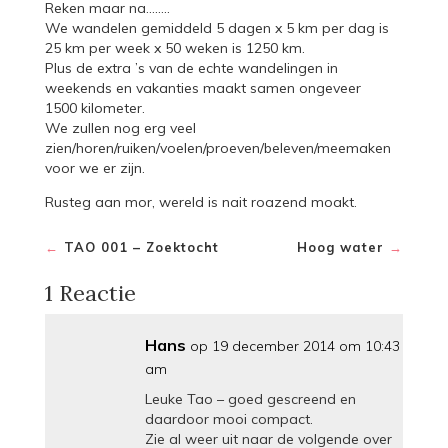
Reken maar na……..
We wandelen gemiddeld 5 dagen x 5 km per dag is
25 km per week x 50 weken is 1250 km.
Plus de extra ’s van de echte wandelingen in
weekends en vakanties maakt samen ongeveer
1500 kilometer.
We zullen nog erg veel
zien/horen/ruiken/voelen/proeven/beleven/meemaken
voor we er zijn.
Rusteg aan mor, wereld is nait roazend moakt.
←
TAO 001 – Zoektocht
Hoog water
→
1 Reactie
Hans
op 19 december 2014 om 10:43
am
Leuke Tao – goed gescreend en
daardoor mooi compact.
Zie al weer uit naar de volgende over