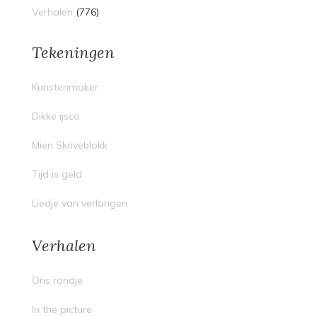
Verhalen
(776)
Tekeningen
Kunstenmaker
Dikke ijsco
Mien Skriveblokk
Tijd is geld
Liedje van verlangen
Verhalen
Ons rondje
In the picture