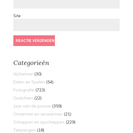
Site
Categorieën
Alzheimer
(30)
Delen en Spelen
(54)
Fotografie
(723)
Gedichten
(22)
Jaar van de poezie
(359)
Omarmen en verwarmen
(21)
Scheppen en opscheppen
(229)
Tekeningen
(18)