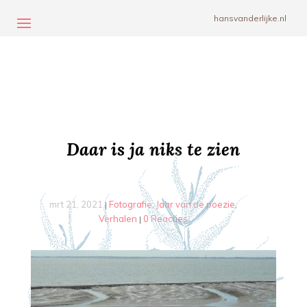
hansvanderlijke.nl
Daar is ja niks te zien
mrt 21, 2021
Fotografie
Jaar van de poezie
|
,
,
Verhalen
0 Reacties
|