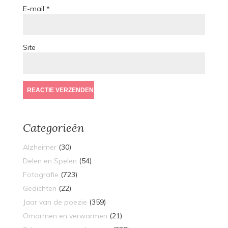
E-mail
*
Site
Categorieën
Alzheimer
(30)
Delen en Spelen
(54)
Fotografie
(723)
Gedichten
(22)
Jaar van de poezie
(359)
Omarmen en verwarmen
(21)