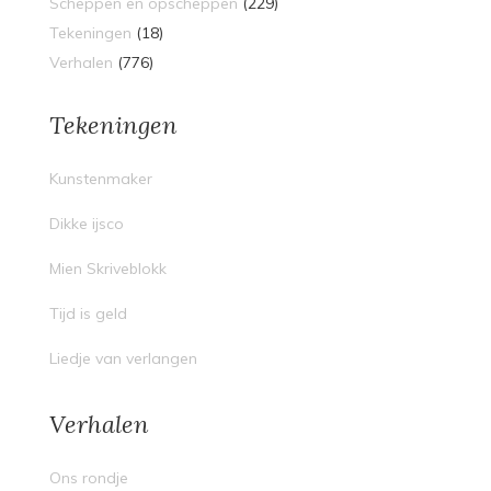
Scheppen en opscheppen
(229)
Tekeningen
(18)
Verhalen
(776)
Tekeningen
Kunstenmaker
Dikke ijsco
Mien Skriveblokk
Tijd is geld
Liedje van verlangen
Verhalen
Ons rondje