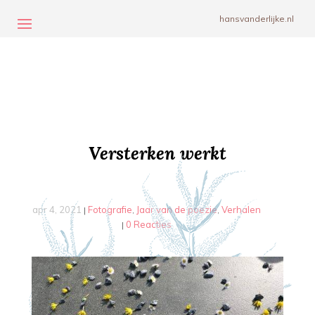
hansvanderlijke.nl
Versterken werkt
apr 4, 2021
Fotografie
Jaar van de poezie
Verhalen
|
,
,
0 Reacties
|