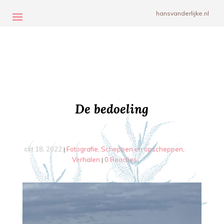
hansvanderlijke.nl
De bedoeling
okt 18, 2022
Fotografie
Scheppen en opscheppen
|
,
,
Verhalen
0 Reacties
|