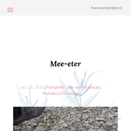
hansvanderlijke.nl
Mee-eter
apr 25, 2021
Fotografie
Jaar van de poezie
|
,
,
Verhalen
0 Reacties
|