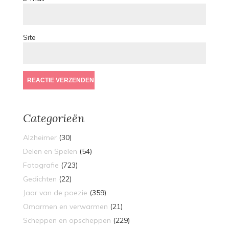
Site
Categorieën
Alzheimer
(30)
Delen en Spelen
(54)
Fotografie
(723)
Gedichten
(22)
Jaar van de poezie
(359)
Omarmen en verwarmen
(21)
Scheppen en opscheppen
(229)