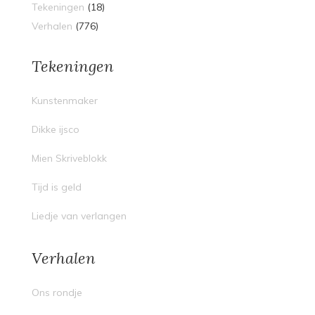
Tekeningen
(18)
Verhalen
(776)
Tekeningen
Kunstenmaker
Dikke ijsco
Mien Skriveblokk
Tijd is geld
Liedje van verlangen
Verhalen
Ons rondje