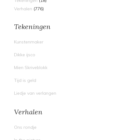
Tekeningen
(18)
Verhalen
(776)
Tekeningen
Kunstenmaker
Dikke ijsco
Mien Skriveblokk
Tijd is geld
Liedje van verlangen
Verhalen
Ons rondje
In the picture