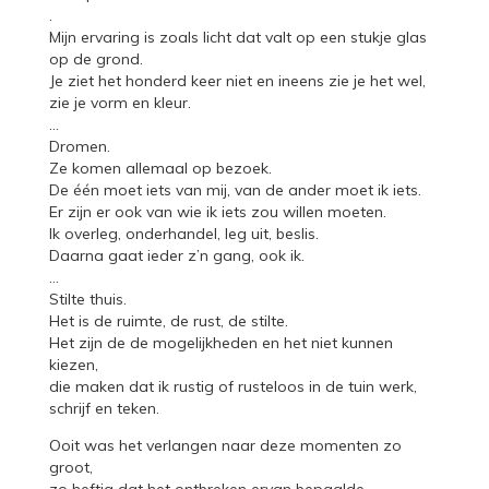
.
Mijn ervaring is zoals licht dat valt op een stukje glas
op de grond.
Je ziet het honderd keer niet en ineens zie je het wel,
zie je vorm en kleur.
…
Dromen.
Ze komen allemaal op bezoek.
De één moet iets van mij, van de ander moet ik iets.
Er zijn er ook van wie ik iets zou willen moeten.
Ik overleg, onderhandel, leg uit, beslis.
Daarna gaat ieder z’n gang, ook ik.
…
Stilte thuis.
Het is de ruimte, de rust, de stilte.
Het zijn de de mogelijkheden en het niet kunnen
kiezen,
die maken dat ik rustig of rusteloos in de tuin werk,
schrijf en teken.
Ooit was het verlangen naar deze momenten zo
groot,
zo heftig dat het ontbreken ervan bepaalde