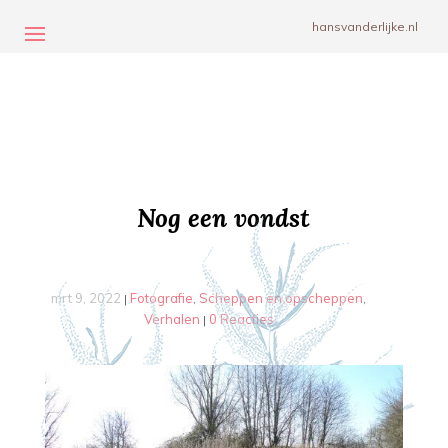
hansvanderlijke.nl
Nog een vondst
mrt 9, 2022
Fotografie
Scheppen en opscheppen
|
,
,
Verhalen
0 Reacties
|