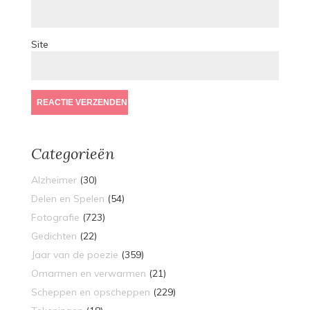
Site
Categorieën
Alzheimer
(30)
Delen en Spelen
(54)
Fotografie
(723)
Gedichten
(22)
Jaar van de poezie
(359)
Omarmen en verwarmen
(21)
Scheppen en opscheppen
(229)