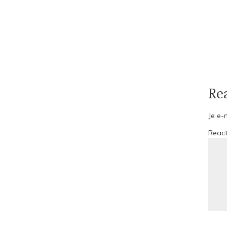
Re
Je e-
Reac