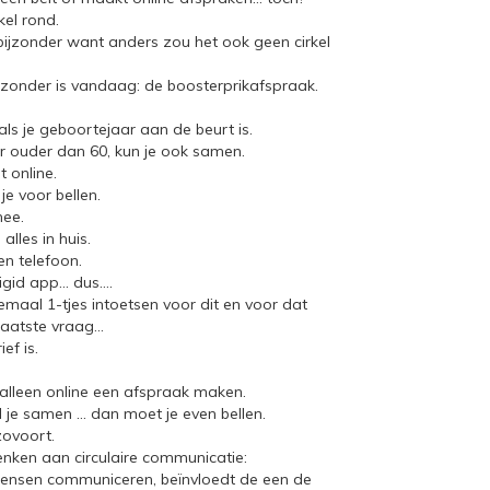
kel rond.
 bijzonder want anders zou het ook geen cirkel
jzonder is vandaag: de boosterprikafspraak.
ls je geboortejaar aan de beurt is.
er ouder dan 60, kun je ook samen.
t online.
e voor bellen.
mee.
lles in huis.
n telefoon.
digid app… dus….
lemaal 1-tjes intoetsen voor dit en voor dat
laatste vraag…
ief is.
 alleen online een afspraak maken.
l je samen … dan moet je even bellen.
zovoort.
enken aan circulaire communicatie:
ensen communiceren, beïnvloedt de een de