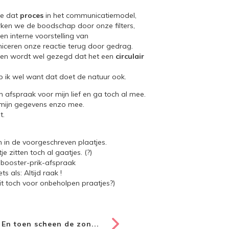
we dat
proces
in het communicatiemodel,
ken we de boodschap door onze filters,
n interne voorstelling van
ceren onze reactie terug door gedrag.
en wordt wel gezegd dat het een
circulair
p ik wel want dat doet de natuur ook.
 afspraak voor mijn lief en ga toch al mee.
 mijn gegevens enzo mee.
t.
n in de voorgeschreven plaatjes.
tje zitten toch al gaatjes. (?)
booster-prik-afspraak
ts als: Altijd raak !
it toch voor onbeholpen praatjes?)
En toen scheen de zon...
→