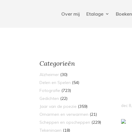
Over mij
Etalage
Boeke
Categorieën
Alzheimer
(30)
Delen en Spelen
(54)
Fotografie
(723)
Gedichten
(22)
dec 8
Jaar van de poezie
(359)
Omarmen en verwarmen
(21)
Scheppen en opscheppen
(229)
Tekeningen
(18)