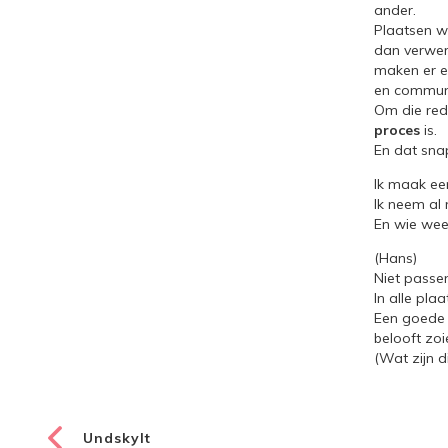
ander.
Plaatsen 
dan verwer
maken er ee
en communi
Om die red
proces
is.
En dat sna
Ik maak een
Ik neem al
En wie wee
(Hans)
Niet passe
In alle plaa
Een goede 
belooft zoie
(Wat zijn d
←
Undskylt