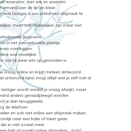
 uit waarvoor, met wie en waarom.
jgt iemand aan de lijn en klaar.
r wat lastiger is om online een afspraak te
elijker, moet ook makkelijker zijn maar niet
r afwijkende gegevens.
niet in het voorgekookte plaatje.
 even overleggen.
line wat moeilijker.
r ook al weer iets op gevonden is.
’.
 je vraag online en krijgt meteen antwoord.
at antwoord bijna (nog) altijd wat je zelf ook al
t lastiger wordt omdat je vraag afwijkt, moet
emand anders geraadpleegd worden.
rd je dan teruggebeld.
og de telefoon.
 bellen en ook niet online een afspraak maken,
oonlijk naar een balie of loket gaan.
 die er niet zoveel meer.
een belt of maakt online afspraken… toch?