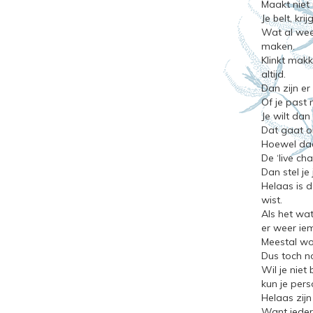
Maakt niet
Je belt, kri
Wat al wee
maken.
Klinkt makk
altijd.
Dan zijn e
Of je past 
Je wilt dan
Dat gaat on
Hoewel daa
De ‘live chat
Dan stel je
Helaas is d
wist.
Als het wa
er weer i
Meestal wo
Dus toch n
Wil je niet
kun je pers
Helaas zijn
Want ieder