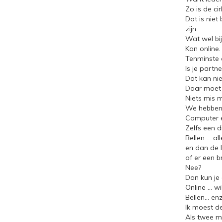
Zo is de cir
Dat is niet
zijn.
Wat wel bi
Kan online.
Tenminste a
Is je partn
Dat kan nie
Daar moet j
Niets mis 
We hebben a
Computer e
Zelfs een 
Bellen … al
en dan de 
of er een br
Nee?
Dan kun je
Online … wi
Bellen… en
Ik moest d
Als twee m