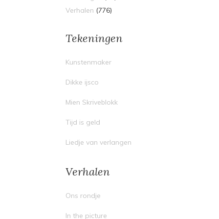
Verhalen
(776)
Tekeningen
Kunstenmaker
Dikke ijsco
Mien Skriveblokk
Tijd is geld
Liedje van verlangen
Verhalen
Ons rondje
In the picture