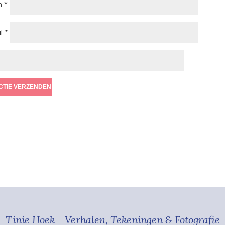
m
*
il
*
Tinie Hoek - Verhalen, Tekeningen & Fotografie