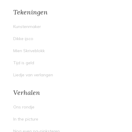
Tekeningen
Kunstenmaker
Dikke ijsco
Mien Skriveblokk
Tijd is geld
Liedje van verlangen
Verhalen
Ons rondje
In the picture
Nog even na-pinksteren