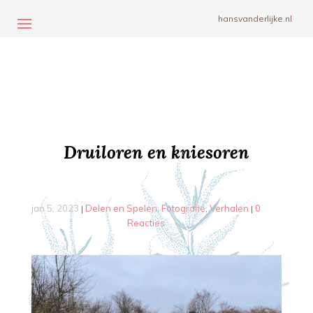
hansvanderlijke.nl
Druiloren en kniesoren
jan 5, 2023
Delen en Spelen
Fotografie
Verhalen
0
|
,
,
|
Reacties