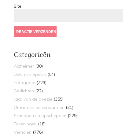
Site
Categorieën
Alzheimer
(30)
Delen en Spelen
(54)
Fotografie
(723)
Gedichten
(22)
Jaar van de poezie
(359)
Omarmen en verwarmen
(21)
Scheppen en opscheppen
(229)
Tekeningen
(18)
Verhalen
(776)