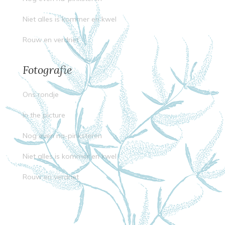
Niet alles is kommer en kwel
Rouw en verdriet
Fotografie
Ons rondje
In the picture
Nog even na-pinksteren
Niet alles is kommer en kwel
Rouw en verdriet