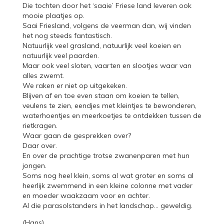
Die tochten door het ‘saaie’ Friese land leveren ook
mooie plaatjes op.
Saai Friesland, volgens de veerman dan, wij vinden
het nog steeds fantastisch.
Natuurlijk veel grasland, natuurlijk veel koeien en
natuurlijk veel paarden.
Maar ook veel sloten, vaarten en slootjes waar van
alles zwemt.
We raken er niet op uitgekeken.
Blijven af en toe even staan om koeien te tellen,
veulens te zien, eendjes met kleintjes te bewonderen,
waterhoentjes en meerkoetjes te ontdekken tussen de
rietkragen.
Waar gaan de gesprekken over?
Daar over.
En over de prachtige trotse zwanenparen met hun
jongen.
Soms nog heel klein, soms al wat groter en soms al
heerlijk zwemmend in een kleine colonne met vader
en moeder waakzaam voor en achter.
Al die parasolstanders in het landschap… geweldig.
(Hans)