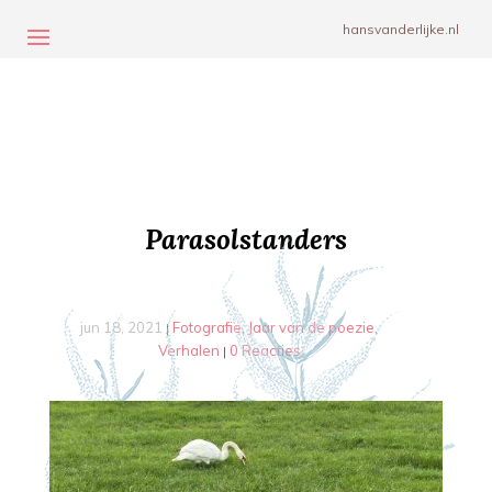
hansvanderlijke.nl
Parasolstanders
jun 18, 2021
Fotografie
Jaar van de poezie
|
,
,
Verhalen
0 Reacties
|