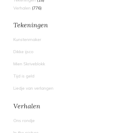
Tekeningen
(18)
Verhalen
(776)
Tekeningen
Kunstenmaker
Dikke ijsco
Mien Skriveblokk
Tijd is geld
Liedje van verlangen
Verhalen
Ons rondje
In the picture