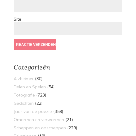
Site
Categorieën
Alzheimer
(30)
Delen en Spelen
(54)
Fotografie
(723)
Gedichten
(22)
Jaar van de poezie
(359)
Omarmen en verwarmen
(21)
Scheppen en opscheppen
(229)