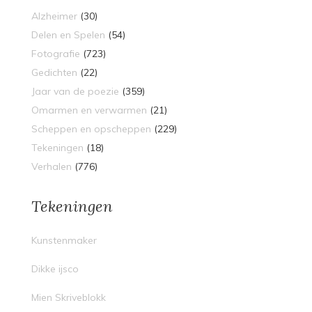
Alzheimer
(30)
Delen en Spelen
(54)
Fotografie
(723)
Gedichten
(22)
Jaar van de poezie
(359)
Omarmen en verwarmen
(21)
Scheppen en opscheppen
(229)
Tekeningen
(18)
Verhalen
(776)
Tekeningen
Kunstenmaker
Dikke ijsco
Mien Skriveblokk