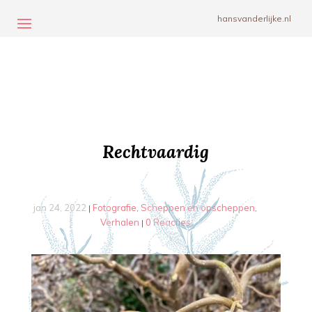
hansvanderlijke.nl
Rechtvaardig
jan 24, 2022
Fotografie
Scheppen en opscheppen
|
,
,
Verhalen
0 Reacties
|